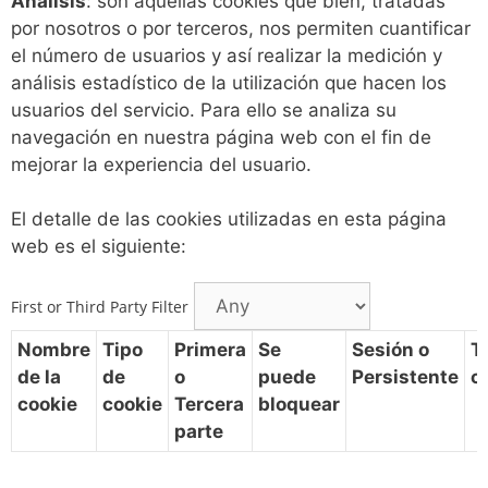
Análisis
: son aquellas cookies que bien, tratadas
por nosotros o por terceros, nos permiten cuantificar
el número de usuarios y así realizar la medición y
análisis estadístico de la utilización que hacen los
usuarios del servicio. Para ello se analiza su
navegación en nuestra página web con el fin de
mejorar la experiencia del usuario.
El detalle de las cookies utilizadas en esta página
web es el siguiente:
First or Third Party Filter
Nombre
Tipo
Primera
Se
Sesión o
T
de la
de
o
puede
Persistente
c
cookie
cookie
Tercera
bloquear
parte