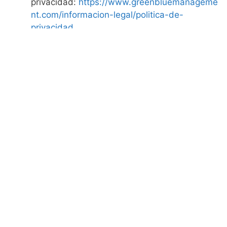
privacidad:
https://www.greenbluemanageme
nt.com/informacion-legal/politica-de-
privacidad
.
Nota: Las cookies de tipo ‘Propias’ son utilizadas
sólo por el propietario de esta web y las cookies ‘De
terceros’ son utilizadas, por el prestador del servicio
que está detallado anteriormente.
¿Cómo puedo desactivar o eliminar estas cookies?
Puede usted permitir, bloquear o eliminar las cookies
instaladas en su equipo mediante la configuración
de las opciones del navegador instalado en su
ordenador:
Firefox
:
http://support.mozilla.org/es/kb/habilitar-y-
deshabilitar-cookies-que-los-sitios-we