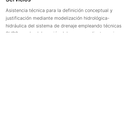
Asistencia técnica para la definición conceptual y
justificación mediante modelización hidrológica-
hidráulica del sistema de drenaje empleando técnicas
SUDS, con la elaboración del correspondiente anejo
de cálculo del proyecto.
Además, se han indicado las necesidades de
mantenimiento (tareas y frecuencia) con el fin de
garantizar el buen funcionamiento del sistema a largo
plazo.
Volver a proyectos